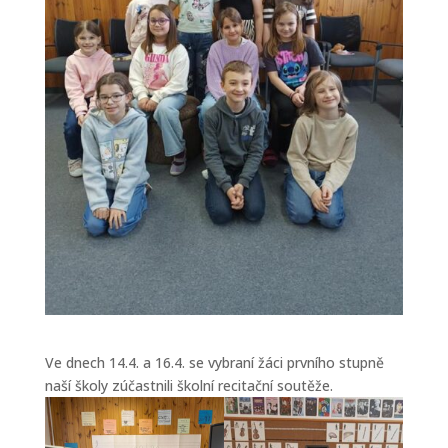
Ve dnech 14.4. a 16.4. se vybraní žáci prvního stupně
naší školy zúčastnili školní recitační soutěže.